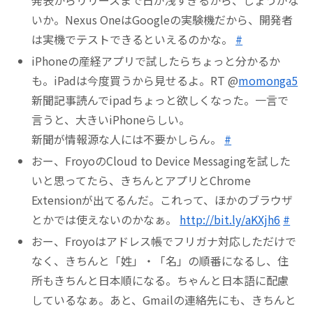
いか。Nexus OneはGoogleの実験機だから、開発者
は実機でテストできるといえるのかな。
#
iPhoneの産経アプリで試したらちょっと分かるか
も。iPadは今度買うから見せるよ。RT @
momonga5
新聞記事読んでipadちょっと欲しくなった。一言で
言うと、大きいiPhoneらしい。
新聞が情報源な人には不要かしらん。
#
おー、FroyoのCloud to Device Messagingを試した
いと思ってたら、きちんとアプリとChrome
Extensionが出てるんだ。これって、ほかのブラウザ
とかでは使えないのかなぁ。
http://bit.ly/aKXjh6
#
おー、Froyoはアドレス帳でフリガナ対応しただけで
なく、きちんと「姓」・「名」の順番になるし、住
所もきちんと日本順になる。ちゃんと日本語に配慮
しているなぁ。あと、Gmailの連絡先にも、きちんと