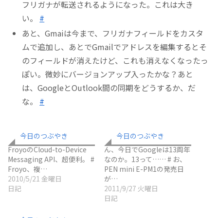
フリガナが転送されるようになった。これは大き
い。
#
あと、Gmaiは今まで、フリガナフィールドをカスタ
ムで追加し、あとでGmailでアドレスを編集するとそ
のフィールドが消えたけど、これも消えなくなったっ
ぽい。微妙にバージョンアップ入ったかな？あと
は、GoogleとOutlook間の同期をどうするか、だ
な。
#
今日のつぶやき
今日のつぶやき
FroyoのCloud-to-Device
ん、今日でGoogleは13周年
Messaging API、超便利。 #
なのか。13って…… # お、
Froyo、複…
PEN mini E-PM1の発売日
2010/5/21 金曜日
が…
日記
2011/9/27 火曜日
日記