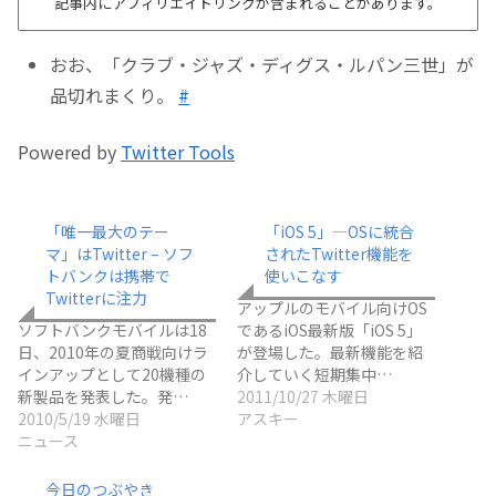
記事内にアフィリエイトリンクが含まれることがあります。
おお、「クラブ・ジャズ・ディグス・ルパン三世」が
品切れまくり。
#
Powered by
Twitter Tools
「唯一最大のテー
「iOS 5」―OSに統合
マ」はTwitter – ソフ
されたTwitter機能を
トバンクは携帯で
使いこなす
Twitterに注力
アップルのモバイル向けOS
ソフトバンクモバイルは18
であるiOS最新版「iOS 5」
日、2010年の夏商戦向けラ
が登場した。最新機能を紹
インアップとして20機種の
介していく短期集中…
新製品を発表した。発…
2011/10/27 木曜日
2010/5/19 水曜日
アスキー
ニュース
今日のつぶやき