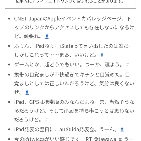
記事内にアフィリエイトリンクが含まれることがあります。
CNET JapanのAppleイベントカバレッジページ、ト
ップのリンクからアクセスしても存在しないになるけ
ど。頑張れ。
#
ふぅん、iPadねぇ。iSlateって言い出したのは誰だ。
しかしこれって……まぁ、いいけど。
#
ゲームとか、超どうでもいい。つーか、寝よう。
#
携帯の目覚ましが不快過ぎてキチンと目覚めた。目
覚ましとしては正しいんだろうけど、気分は良くない
ぜ。
#
iPad、GPSは携帯版のみなんだよね。ま、当然そうな
るだろうけど。そしてiPadを持ち歩こうとは思わない
だろうけど。
#
iPad発表の翌日に、auのiida発表会。うーん。
#
今の所twiccaがいい感じです。 RT @tawawa_s: うー