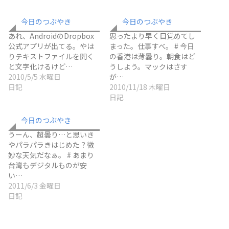
今日のつぶやき
今日のつぶやき
あれ、AndroidのDropbox
思ったより早く目覚めてし
公式アプリが出てる。やは
まった。仕事すべ。 # 今日
りテキストファイルを開く
の香港は薄曇り。朝食はど
と文字化けるけど…
うしよう。マックはさす
2010/5/5 水曜日
が…
日記
2010/11/18 木曜日
日記
今日のつぶやき
うーん、超曇り…と思いき
やパラパラきはじめた？微
妙な天気だなぁ。 # あまり
台湾もデジタルものが安
い…
2011/6/3 金曜日
日記