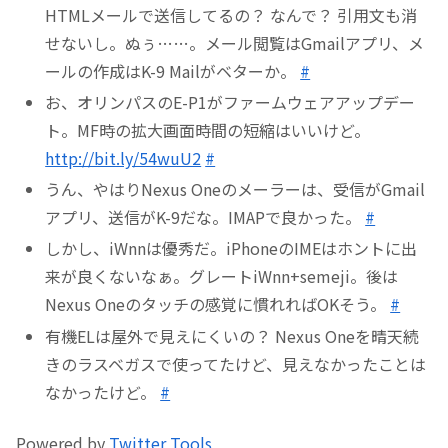
HTMLメールで送信してるの？ なんで？ 引用文も消
せないし。ぬぅ……。メール閲覧はGmailアプリ、メ
ールの作成はK-9 Mailがベターか。
#
お、オリンパスのE-P1がファームウェアアップデー
ト。MF時の拡大画面時間の短縮はいいけど。
http://bit.ly/54wuU2
#
うん、やはりNexus Oneのメーラーは、受信がGmail
アプリ、送信がK-9だな。IMAPで良かった。
#
しかし、iWnnは優秀だ。iPhoneのIMEはホントに出
来が良くないなぁ。グレートiWnn+semeji。後は
Nexus Oneのタッチの感覚に慣れればOKそう。
#
有機ELは屋外で見えにくいの？ Nexus Oneを晴天続
きのラスベガスで使ってたけど、見えなかったことは
なかったけど。
#
Powered by
Twitter Tools