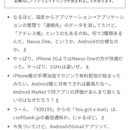
記事内にアフィリエイトリンクが含まれることがあります。
なるほど、設定からアプリケーション→アプリケーシ
ョンの管理で「連絡先」のデータを消してたけど、
「アドレス帳」というのもあるのね。何で2種類ある
んだ、Nexus One。というか、Androidの仕様なの
か。
#
やっぱり、iPhone 3GよりはNexus Oneの方が快適だ
った。やっぱり、1GHzは速いぜ。
#
iPhone版の手塚治虫マガジンで有料配信が始まった
みたい。Android版と共有できれば最高だなー。
Android Marketで同アプリの評価があんまり良くな
いのはなぜだろう？
#
うーん、「920195」からの「You got a mail」は、
i.softbank.jpの着信通知か。にゃるほど。
#
今気づいたけど、AndroidのGmailアプリって、