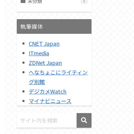
未分類
1
執筆媒体
CNET Japan
ITmedia
ZDNet Japan
へなちょこにライティン
グ別館
デジカメWatch
マイナビニュース